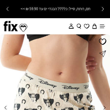
חם, רותח, סייל: כלללל הבגדי ים עד 59.90 ₪ >>