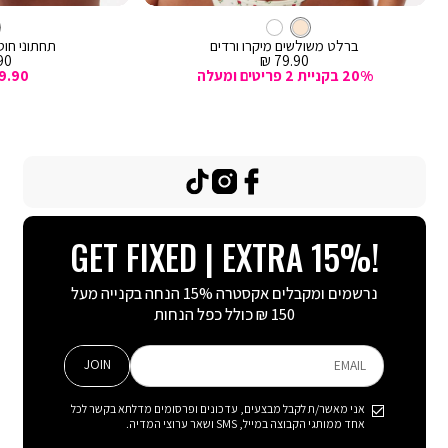
מהירה
מהירה
Color
Color
וספה
הוספה
קרם
צבע
ברלט
לסל
קרם
לסל
קרם
ברלט משולשים מיקרו ורדים
תחתוני חוטי
מחיר
מח
0 ₪
79.90 ₪
מכירה
מכ
20% בקניית 2 פריטים ומעלה
9.90
TikTok
Instagram
Facebook
GET FIXED | EXTRA 15%!
נרשמים ומקבלים אקסטרה 15% הנחה בקנייה מעל
150 ₪ כולל כפל הנחות
JOIN
EMAIL
אני מאשר/ת לקבל מבצעים, עדכונים ופרסומים מדלתא בקשר לכל
אחד ממותגי הקבוצה במייל, SMS ושאר ערוצי המדיה.