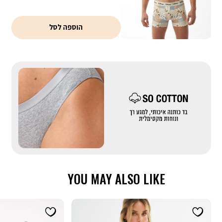
מבצע 3 ב 69.90 - המבצע יתעדכן לאחר הוספת 3 מוצרים לסל עם
הסטמפה של המבצע
קופונים - ניתן לממש קופון אחד בהזמנה. הנחת קופון אינה חלה על דמי
הוספה לסל
משלוח, אריזת מתנה וגיפטקארד
|
באנר
בדים
מייקאובר-
כותנה
(558)
YOU MAY ALSO LIKE