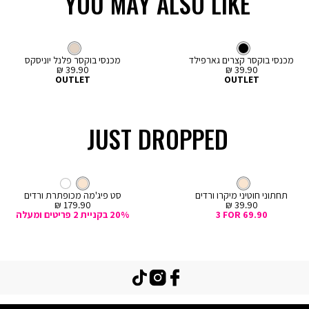
YOU MAY ALSO LIKE
LOW IN STOCK
LOW IN STOCK
קנייה
קנייה
מהירה
מהירה
Color
Col
ה
הוספה
צבע
שחור
מכנסיים
'בז
צבע
מכנסיים
שחור
'בז
ור
'בז
לסל
קצרים
קצרים
מכנסי בוקסר קצרים גארפילד
מכנסי בוקסר פלנל יוניסקס
מחיר
מחיר
39.90 ₪
39.90 ₪
מכירה
מכירה
OUTLET
OUTLET
JUST DROPPED
קנייה
מהירה
Col
ה
צבע
קרם
חוטיני
צבע
קרם
קרם
קרם
לבן
ם
תחתוני חוטיני מיקרו ורדים
סט פיג'מה מכופתרת ורדים
מחיר
מחיר
179.90 ₪
39.90 ₪
מכירה
מכירה
3 FOR 69.90
20% בקניית 2 פריטים ומעלה
TikTok
Instagram
Facebook