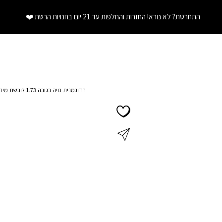
התחרטת? לא נורא! החזרות והחלפות עד 21 יום בחנויות הרשת
❤️
הדוגמנית נויה בגובה 1.73 לובשת מידה S