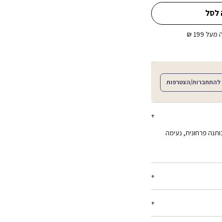
 לסל
ל 199 ₪
להתחברות/הצטרפות
ה עשוי כותנה פרחונית, נעימה