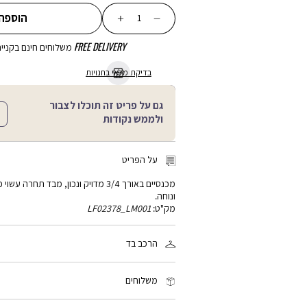
כמות
הוספה
FREE DELIVERY
משלוחים חינם בקנייה מע
בדיקת מלאי בחנויות
גם על פריט זה תוכלו לצבור
ולממש נקודות
על הפריט
מכנסיים באורך 3/4 מדויק ונכון, מבד תחר
ונוחה.
מק"ט:
LF02378_LM001
הרכב בד
95% כותנה, 5% אלסטן
משלוחים
זמן המשלוח: 2-4 ימי עסקים, פריטים עם כיתוב אישי: 3-5 ימי עסקים