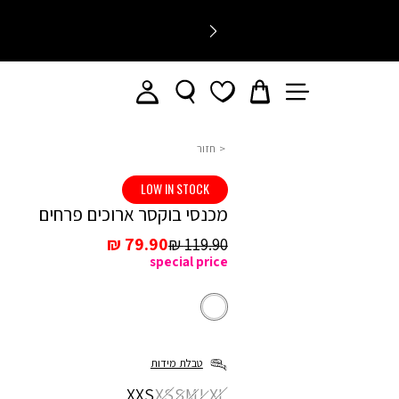
חזור
מכנסיים
LOW IN STOCK
ארוכים
מכנסי בוקסר ארוכים פרחים
מחיר
מחיר
79.90 ₪
119.90 ₪
special price
רגיל
מכירה
לבן
צבע
לבן
טבלת מידות
מידה
XXS
XS
S
M
L
XL