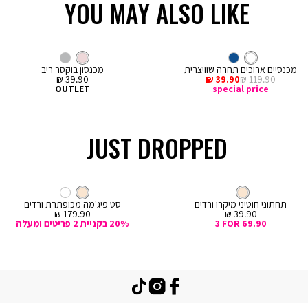
YOU MAY ALSO LIKE
LOW IN STOCK
LOW IN STOCK
קנייה
קנייה
מהירה
מהירה
Color
Col
ה
הוספה
לבן
צבע
מכנסיים
ורוד
צבע
מכנסיים
לבן
נייבי
ורוד
אפור
ורוד
לסל
ארוכים
קצרים
מכנסיים ארוכים תחרה שוויצרית
מכנסון בוקסר ריב
מחיר
מחיר
מחיר
39.90 ₪
39.90 ₪
119.90 ₪
רגיל
מכירה
מכירה
OUTLET
special price
JUST DROPPED
קנייה
מהירה
Col
ה
צבע
קרם
חוטיני
צבע
קרם
קרם
קרם
לבן
ם
תחתוני חוטיני מיקרו ורדים
סט פיג'מה מכופתרת ורדים
מחיר
מחיר
179.90 ₪
39.90 ₪
מכירה
מכירה
3 FOR 69.90
20% בקניית 2 פריטים ומעלה
TikTok
Instagram
Facebook