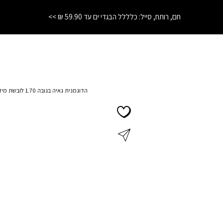
התחרטת? לא נורא! החזרות והחלפות עד 21 יום בחנויות הרשת
הדוגמנית גאיה בגובה 1.70 לובשת מידה S