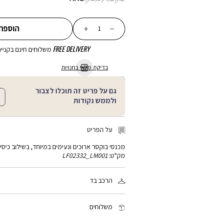
כמות
הוספה
FREE DELIVERY
משלוחים חינם בקנייה מע
בדיקת מלאי בחנויות
גם על פריט זה תוכלו לצבור
ולממש נקודות
על הפריט
מכנסי בוקסר ארוכים ונעימים במיוחד, בשילוב כיסים
מק"ט:
LF02332_LM001
הרכב בד
55% כותנה, 45% ויסקוזה
משלוחים