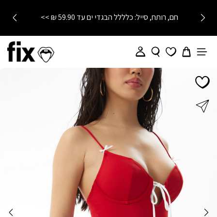
חם, רותח, סייל: כלללל הבגדי ים עד 59.90 ₪ >>