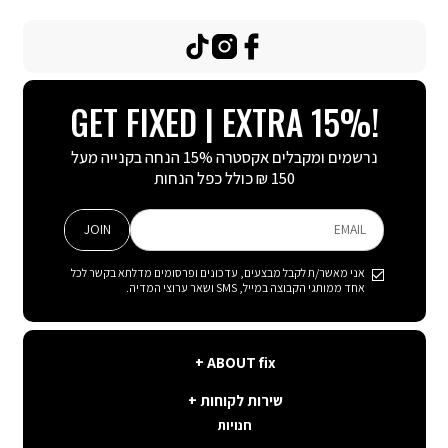
TikTok
Instagram
Facebook
GET FIXED | EXTRA 15%!
נרשמים ומקבלים אקסטרה 15% הנחה בקנייה מעל
150 ₪ כולל כפל הנחות
JOIN
EMAIL
אני מאשר/ת לקבל מבצעים, עדכונים ופרסומים מדלתא בקשר לכל
אחד ממותגי הקבוצה במייל, SMS ושאר ערוצי המדיה.
ABOUT
ABOUT fix
fix
שירות
קצת עלינו
שירות לקוחות
לקוחות
תנאי שימוש באתר
חנויות
פה בשבילך