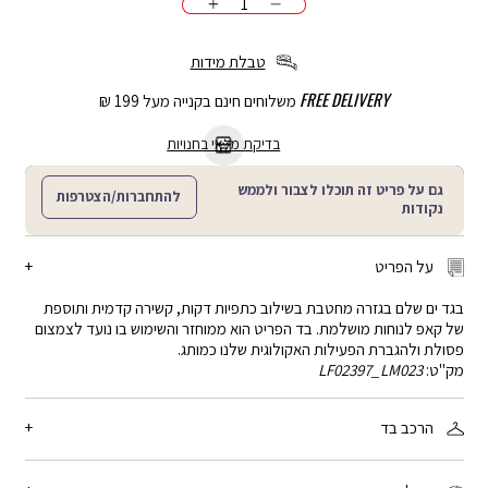
כמות
הוספה
לסל
טבלת מידות
FREE DELIVERY
משלוחים חינם בקנייה מעל 199 ₪
בדיקת מלאי בחנויות
גם על פריט זה תוכלו לצבור ולממש
להתחברות/הצטרפות
נקודות
על הפריט
בגד ים שלם בגזרה מחטבת בשילוב כתפיות דקות, קשירה קדמית ותוספת
של קאפ לנוחות מושלמת. בד הפריט הוא ממוחזר והשימוש בו נועד לצמצום
פסולת ולהגברת הפעילות האקולוגית שלנו כמותג.
מק"ט:
LF02397_LM023
הרכב בד
עליון: 12% אלסטן, 88% פוליאמיד ממוחזר תחתון: 5% אלסטן, 95%