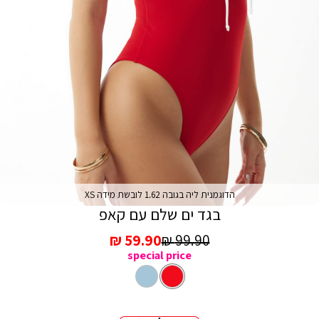
הדוגמנית ליה בגובה 1.62 לובשת מידה XS
בגד ים שלם עם קאפ
מחיר
מחיר
59.90 ₪
99.90 ₪
special price
רגיל
מכירה
צבע
אדום