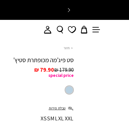
חזור
סט פיג'מה מכופתרת סטיץ'
מחיר
מחיר
79.90 ₪
179.90 ₪
special price
רגיל
מכירה
צבע
כחול
כחול
טבלת מידות
מידה
XS
S
M
L
XL
XXL