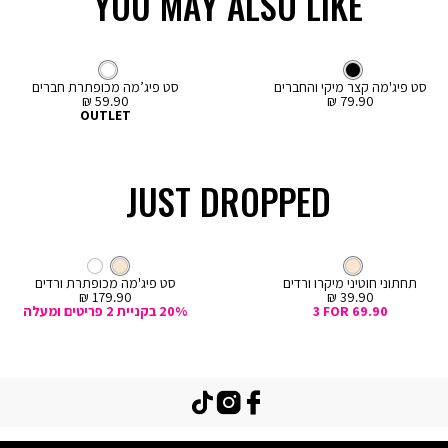
YOU MAY ALSO LIKE
LOW IN STOCK
קנייה
קנייה
מהירה
מהירה
Color
Col
ה
הוספה
צבע
שחור
לבן
צבע
שחור
לבן
ור
לבן
לסל
סט פיג'מה קצר מיקי והחברים
סט פיג’מה מכופתרת חברים
מחיר
מחיר
59.90 ₪
79.90 ₪
מכירה
מכירה
OUTLET
JUST DROPPED
קנייה
מהירה
Col
ה
צבע
קרם
חוטיני
צבע
קרם
קרם
קרם
לבן
ם
תחתוני חוטיני מיקרו ורדים
סט פיג'מה מכופתרת ורדים
מחיר
מחיר
179.90 ₪
39.90 ₪
מכירה
מכירה
3 FOR 69.90
20% בקניית 2 פריטים ומעלה
TikTok
Instagram
Facebook