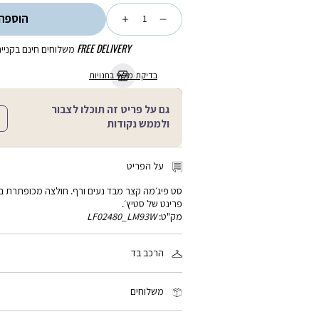
כמות
הוספה
FREE DELIVERY
משלוחים חינם בקנייה מע
בדיקת מלאי בחנויות
גם על פריט זה תוכלו לצבור
ולממש נקודות
על הפריט
סט פיג׳מה קצר מבד נעים ורף. חולצה מכופתרת בט
פרינט של סטיץ׳.
מק"ט:
LF02480_LM93W
הרכב בד
70% כותנה, 25% ויסקוזה, 5% אלסטן
משלוחים
זמן המשלוח: 2-4 ימי עסקים, פריטים עם כיתוב אישי: 3-5 ימי עסקים