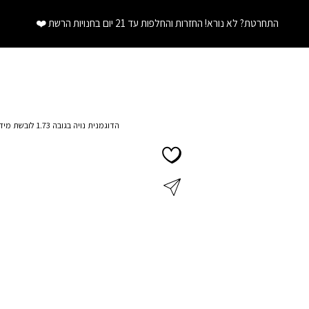
התחרטת? לא נורא! החזרות והחלפות עד 21 יום בחנויות הרשת
❤️
הדוגמנית נויה בגובה 1.73 לובשת מידה S