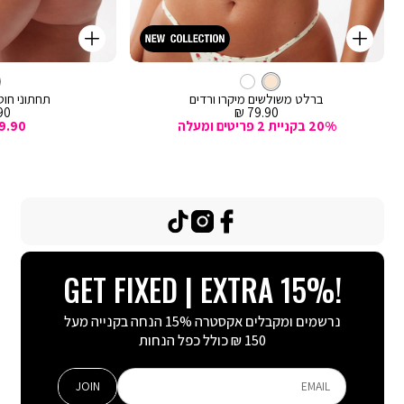
קנייה
קנייה
מהירה
מהירה
Color
Color
וספה
הוספה
קרם
צבע
ברלט
לסל
קרם
לסל
קרם
ברלט משולשים מיקרו ורדים
תחתוני חוטי
מחיר
מח
0 ₪
79.90 ₪
מכירה
מכ
20% בקניית 2 פריטים ומעלה
9.90
TikTok
Instagram
Facebook
GET FIXED | EXTRA 15%!
נרשמים ומקבלים אקסטרה 15% הנחה בקנייה מעל
150 ₪ כולל כפל הנחות
JOIN
EMAIL