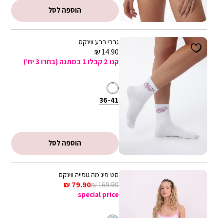
קופונים - ניתן לממש קופון אחד בהזמנה. הנחת קופון אינה חלה על דמי
הוספה לסל
משלוח, אריזת מתנה וגיפטקארד
גרבי רבע ווינקס
מחיר
14.90 ₪
מכירה
קנו 2 קבלו 1 במתנה (בחרו 3 יח’)
לבן
צבע
36-
מידה
36-41
41
הוספה לסל
סט פיג'מה גופייה ווינקס
מחיר
מחיר
79.90 ₪
169.90 ₪
רגיל
מכירה
special price