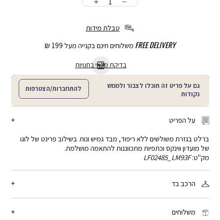
כמות
הוספה
לסל
טבלת מידות
FREE DELIVERY
משלוחים חינם בקנייה מעל 199 ₪
בדיקת מלאי בחנויות
גם על פריט זה תוכלו לצבור ולממש
להתחברות/הצטרפות
נקודות
על הפריט
ברלט בגזרת משולשים ללא ריפוד, מבד גמיש ונוח. בשילוב פרינט של לוגו
של מועדון ווינקס וכתפיות מתכווננות להתאמה מושלמת.
מק"ט:
LF02485_LM93F
הרכב בד
86% פוליאמיד, 14% אלסטן
משלוחים