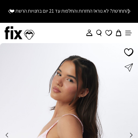
התחרטת? לא נורא! החזרות והחלפות עד 21 יום בחנויות הרשת
❤️