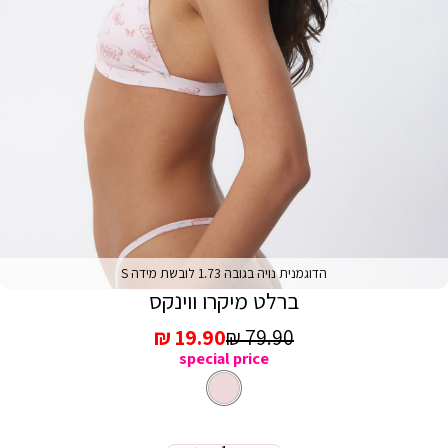
הדוגמנית נויה בגובה 1.73 לובשת מידה S
ברלט מיקרו ווינקס
מחיר
מחיר
19.90 ₪
79.90 ₪
special price
רגיל
מכירה
ורוד
צבע