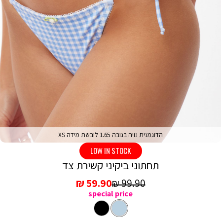
הדוגמנית נויה בגובה 1.65 לובשת מידה XS
LOW IN STOCK
תחתוני ביקיני קשירת צד
מחיר
מחיר
59.90 ₪
99.90 ₪
special price
רגיל
מכירה
צבע
כחול