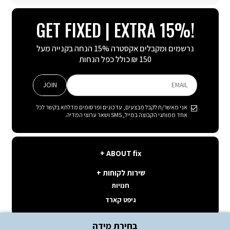
TikTok
Instagram
Facebook
GET FIXED | EXTRA 15%!
נרשמים ומקבלים אקסטרה 15% הנחה בקנייה מעל
150 ₪ כולל כפל הנחות
JOIN
EMAIL
אני מאשר/ת לקבל מבצעים, עדכונים ופרסומים מדלתא בקשר לכל
אחד ממותגי הקבוצה במייל, SMS ושאר ערוצי המדיה.
ABOUT
ABOUT fix
fix
שירות
קצת עלינו
שירות לקוחות
לקוחות
תנאי שימוש באתר
חנויות
פה בשבילך
קשרי משקיעים
גיפט קארד
איפה ההזמנה שלי
דרושים במטה קיסריה
שאלות ותשובות
בחירת מידה
דרושים בחנויות