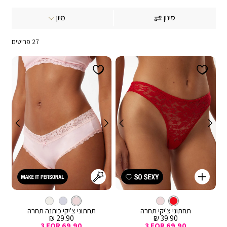
סינון
27
פריטים
קנייה
מהירה
Color
וספה
צבע
צ’יקי
אדום
ורוד
צבע
צ’יקי
לסל
אדום
תחתוני צ'יקי תחרה
תחתוני צ'יקי כותנה תחרה
מחיר
מחיר
29.90 ₪
39.90 ₪
מכירה
מכירה
3 FOR 69.90
3 FOR 69.90