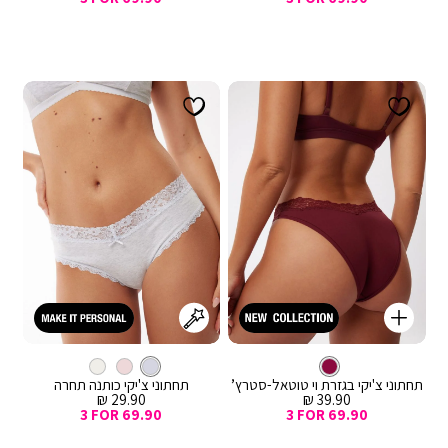
קנייה
מהירה
Color
וספה
צבע
צ’יקי
בורדו
צבע
צ’יקי
אפור
לסל
בורדו
בהיר
תחתוני צ'יקי בגזרת וי טוטאל-סטרץ’
תחתוני צ'יקי כותנה תחרה
מחיר
מחיר
29.90 ₪
39.90 ₪
מכירה
מכירה
3 FOR 69.90
3 FOR 69.90