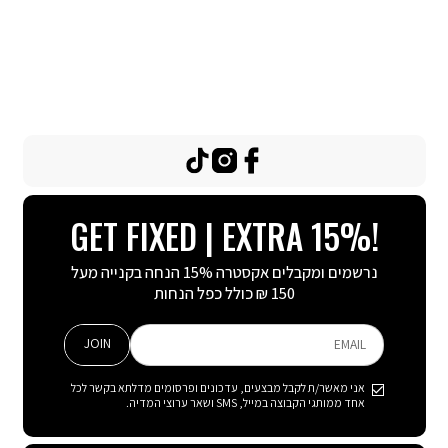
TikTok
Instagram
Facebook
GET FIXED | EXTRA 15%!
נרשמים ומקבלים אקסטרה 15% הנחה בקנייה מעל
150 ₪ כולל כפל הנחות
JOIN
EMAIL
אני מאשר/ת לקבל מבצעים, עדכונים ופרסומים מדלתא בקשר לכל
אחד ממותגי הקבוצה במייל, SMS ושאר ערוצי המדיה.