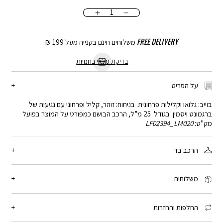
כמות
FREE DELIVERY
משלוחים חינם בקנייה מעל 199 ₪
בדיקת מלאי בחנויות
על הפריט
בוייב: גלואו וקלילות פרחונית. בניחוח: זוהר, קליל ופרחוני עם נגיעות של
ברגמונט ויסמין. בגודל: 25 מ”ל, הרכב הבושם כמפורט על המוצר בפועל
מק"ט:
LF02394_LM020
הרכב בד
100% ללא הרכב
משלוחים
זמן המשלוח: 2-4 ימי עסקים, פריטים עם כיתוב אישי: 3-5 ימי עסקים
שליח עד הבית: 15 ₪ - חינם בקנייה מעל 199 ₪
החלפות והחזרות
איסוף מנקודת חלוקה: 15 ₪ - חינם בקנייה מעל 199 ₪