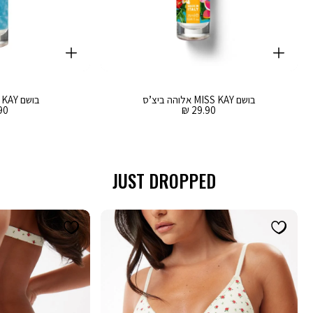
קנייה
קנייה
מהירה
מהירה
Color
Color
וספה
הוספה
לסל
שחור
לסל
שחור
בושם MISS KAY אלוהה ביצ’ס
בושם MISS KAY בוהו וויבז
מחיר
מח
0 ₪
29.90 ₪
מכירה
מכ
JUST DROPPED