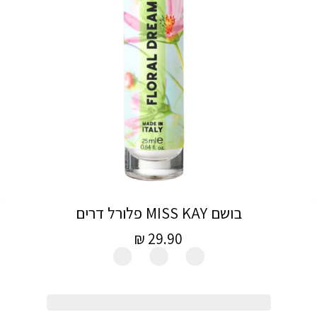
בושם MISS KAY פלורל דרים
מחיר
29.90 ₪
מכירה