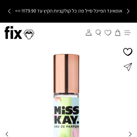
חם, רותח, סייל: כלללל הבגדי ים עד 59.90 ₪ >>