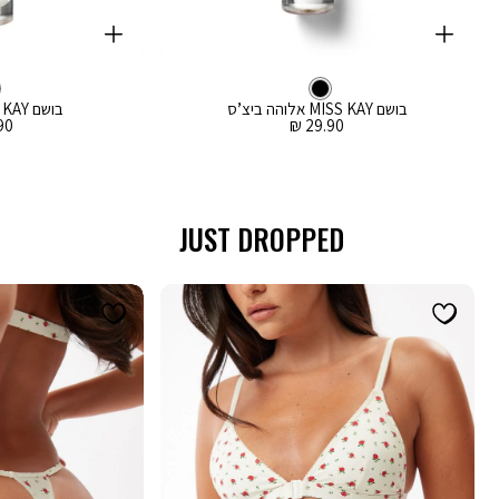
קנייה
קנייה
מהירה
מהירה
Color
Color
וספה
הוספה
צבע
שחור
לסל
שחור
לסל
שחור
בושם MISS KAY אלוהה ביצ’ס
בושם MISS KAY בוהו וויבז
מחיר
מח
0 ₪
29.90 ₪
מכירה
מכ
JUST DROPPED