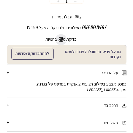
כמות
הוספה
לסל
טבלת מידות
FREE DELIVERY
משלוחים חינם בקנייה מעל 199 ₪
בדיקת מלאי בחנויות
גם על פריט זה תוכלו לצבור ולממש
להתחברות/הצטרפות
נקודות
על הפריט
כפכפי אצבע בשילוב רצועות צ׳אנקיות בפרינט של בנדנה.
מק"ט:
LF02285_LM035
הרכב בד
100% פוליאסטר
משלוחים