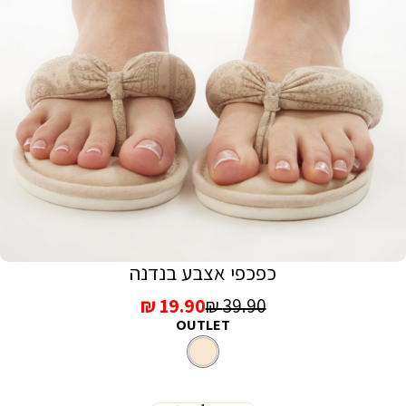
כפכפי אצבע בנדנה
מחיר
מחיר
19.90 ₪
39.90 ₪
OUTLET
רגיל
מכירה
קרם
צבע