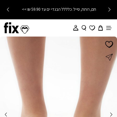
חם, רותח, סייל: כלללל הבגדי ים עד 59.90 ₪ >>