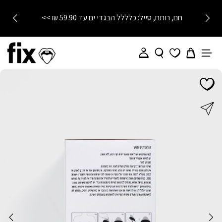
חם, רותח, סייל: כלללל הבגדי ים עד 59.90 ₪ >>