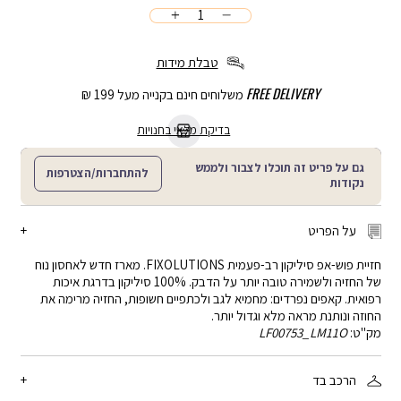
כמות
הוספה
לסל
טבלת מידות
FREE DELIVERY
משלוחים חינם בקנייה מעל 199 ₪
בדיקת מלאי בחנויות
גם על פריט זה תוכלו לצבור ולממש
להתחברות/הצטרפות
נקודות
על הפריט
חזיית פוש-אפ סיליקון רב-פעמית FIXOLUTIONS. מארז חדש לאחסון נוח
של החזיה ולשמירה טובה יותר על הדבק. 100% סיליקון בדרגת איכות
רפואית. קאפים נפרדים: מחמיא לגב ולכתפיים חשופות, החזיה מרימה את
החוזה ונותנת מראה מלא וגדול יותר.
מק"ט:
LF00753_LM11O
הרכב בד