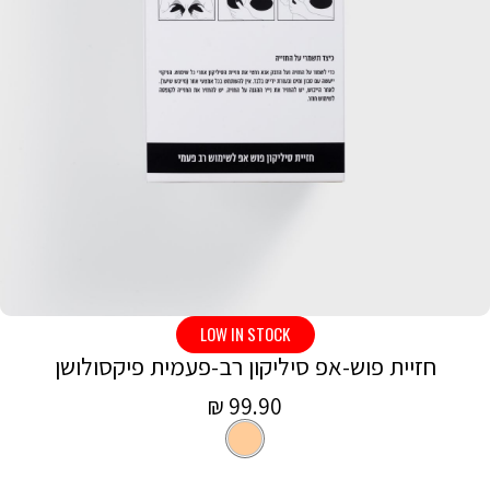
LOW IN STOCK
חזיית פוש-אפ סיליקון רב-פעמית פיקסולושן
מחיר
99.90 ₪
צבע
Nude
מכירה