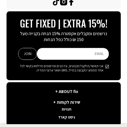
TikTok
Instagram
Facebook
GET FIXED | EXTRA 15%!
נרשמים ומקבלים אקסטרה 15% הנחה בקנייה מעל
150 ₪ כולל כפל הנחות
JOIN
EMAIL
אני מאשר/ת לקבל מבצעים, עדכונים ופרסומים מדלתא בקשר לכל
אחד ממותגי הקבוצה במייל, SMS ושאר ערוצי המדיה.
ABOUT
ABOUT fix
fix
שירות
קצת עלינו
שירות לקוחות
לקוחות
תנאי שימוש באתר
חנויות
פה בשבילך
קשרי משקיעים
גיפט קארד
איפה ההזמנה שלי
דרושים במטה קיסריה