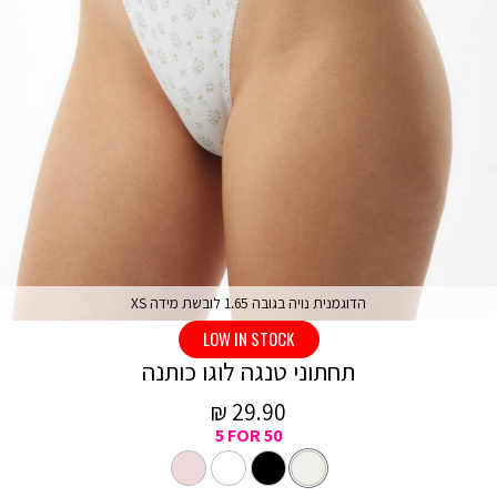
הדוגמנית נויה בגובה 1.65 לובשת מידה XS
LOW IN STOCK
תחתוני טנגה לוגו כותנה
מחיר
29.90 ₪
5 FOR 50
מכירה
צבע
מעורב
צבעים