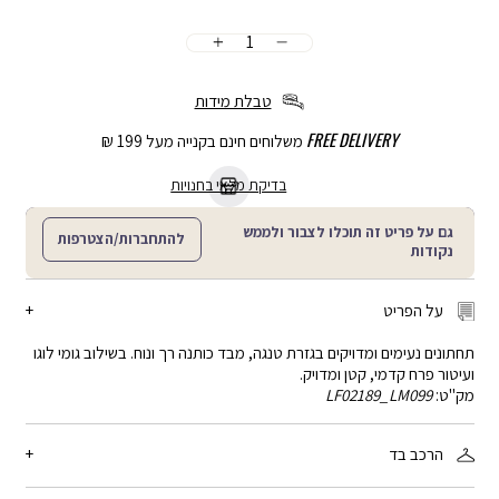
כמות
הוספה
לסל
טבלת מידות
FREE DELIVERY
משלוחים חינם בקנייה מעל 199 ₪
בדיקת מלאי בחנויות
גם על פריט זה תוכלו לצבור ולממש
להתחברות/הצטרפות
נקודות
על הפריט
תחתונים נעימים ומדויקים בגזרת טנגה, מבד כותנה רך ונוח. בשילוב גומי לוגו
ועיטור פרח קדמי, קטן ומדויק.
מק"ט:
LF02189_LM099
הרכב בד
95% כותנה, 5% אלסטן