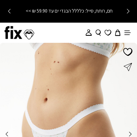
חם, רותח, סייל: כלללל הבגדי ים עד 59.90 ₪ >>