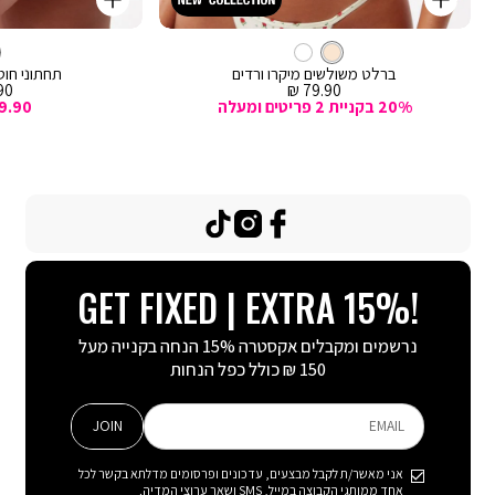
קנייה
קנייה
מהירה
מהירה
Color
Color
וספה
הוספה
קרם
צבע
ברלט
לסל
קרם
לסל
קרם
ברלט משולשים מיקרו ורדים
תחתוני חוטי
מחיר
מח
0 ₪
79.90 ₪
מכירה
מכ
20% בקניית 2 פריטים ומעלה
9.90
TikTok
Instagram
Facebook
GET FIXED | EXTRA 15%!
נרשמים ומקבלים אקסטרה 15% הנחה בקנייה מעל
150 ₪ כולל כפל הנחות
JOIN
EMAIL
אני מאשר/ת לקבל מבצעים, עדכונים ופרסומים מדלתא בקשר לכל
אחד ממותגי הקבוצה במייל, SMS ושאר ערוצי המדיה.