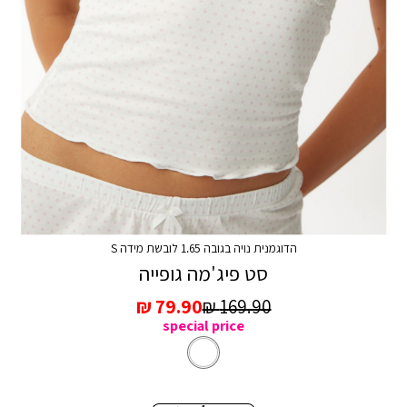
הדוגמנית נויה בגובה 1.65 לובשת מידה S
סט פיג'מה גופייה
מחיר
מחיר
79.90 ₪
169.90 ₪
special price
רגיל
מכירה
לבן
צבע