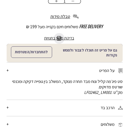
כמות
הוספה
לסל
טבלת מידות
FREE DELIVERY
משלוחים חינם בקנייה מעל 199 ₪
בדיקת מלאי בחנויות
גם על פריט זה תוכלו לצבור ולממש
להתחברות/הצטרפות
נקודות
על הפריט
סט פיג׳מה קליל ונוח מבד תחרה מנוקד, המשלב בין גופייה דקיקה ומכנסי
שורטס מדויקים.
מק"ט:
LF02462_LM001
הרכב בד
95% ויסקוזה, 5% אלסטן
משלוחים