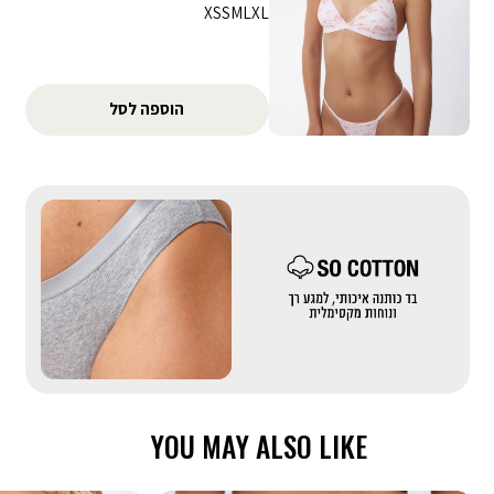
מידה
XS
S
M
L
XL
הוספה לסל
|
באנר
בדים
מייקאובר-
כותנה
(558)
YOU MAY ALSO LIKE