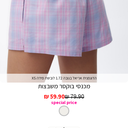
הדוגמנית אריאל בגובה 1.72 לובשת מידה XS
מכנסי בוקסר משבצות
מחיר
מחיר
59.90 ₪
79.90 ₪
special price
רגיל
מכירה
צבע
מעורב
צבעים