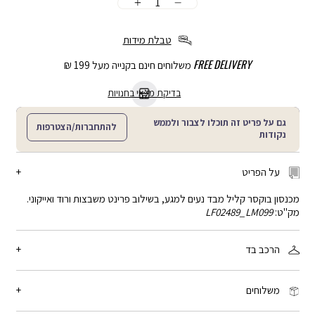
כמות
הוספה
לסל
טבלת מידות
FREE DELIVERY
משלוחים חינם בקנייה מעל 199 ₪
בדיקת מלאי בחנויות
גם על פריט זה תוכלו לצבור ולממש
להתחברות/הצטרפות
נקודות
על הפריט
מכנסון בוקסר קליל מבד נעים למגע, בשילוב פרינט משבצות ורוד ואייקוני.
מק"ט:
LF02489_LM099
הרכב בד
100% כותנה
משלוחים