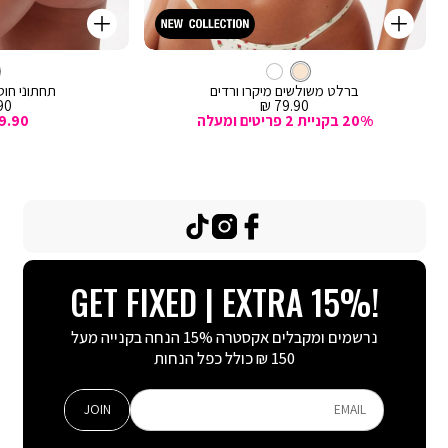
קנייה
קנייה
מהירה
מהירה
Color
Color
וספה
הוספה
קרם
צבע
ברלט
לסל
קרם
לסל
קרם
ברלט משולשים מיקרו ורדים
תחתוני חוטי
מחיר
מח
0 ₪
79.90 ₪
מכירה
מכ
20% בקניית 2 פריטים ומעלה
9.90
TikTok
Instagram
Facebook
GET FIXED | EXTRA 15%!
נרשמים ומקבלים אקסטרה 15% הנחה בקנייה מעל
150 ₪ כולל כפל הנחות
JOIN
EMAIL