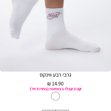
גרבי רבע ווינקס
מחיר
14.90 ₪
קנו 2 קבלו 1 במתנה (בחרו 3 יח’)
מכירה
לבן
צבע