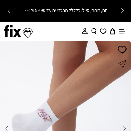
חם, רותח, סייל: כלללל הבגדי ים עד 59.90 ₪ >>