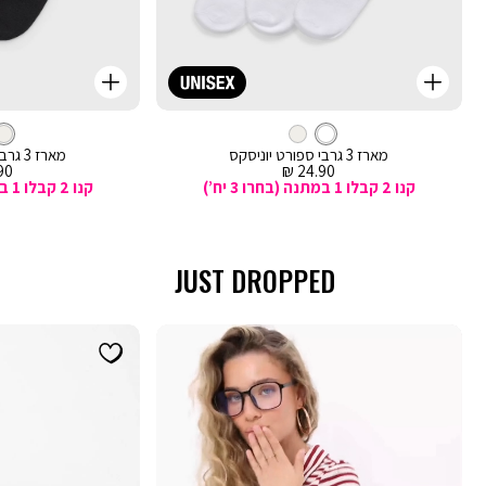
קנייה
קנייה
מהירה
מהירה
Color
Color
וספה
הוספה
לבן
צבע
אורך
לסל
לבן
לסל
מעורב
רגיל
מארז 3 גרבי ספורט יוניסקס
מארז 3 גרבי ספורט יוניסקס
צבעים
מחיר
מח
0 ₪
24.90 ₪
מכירה
מכ
קנו 2 קבלו 1 במתנה (בחרו 3 יח’)
קנו 2 קבלו 1 במתנה (בחרו 3 יח’)
JUST DROPPED