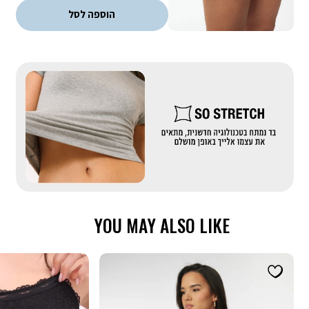
קופונים - ניתן לממש קופון אחד בהזמנה. הנחת קופון אינה חלה על דמי
הוספה לסל
משלוח, אריזת מתנה וגיפטקארד
|
באנר
בדים
מייקאובר-
סטרץ'
(555)
YOU MAY ALSO LIKE