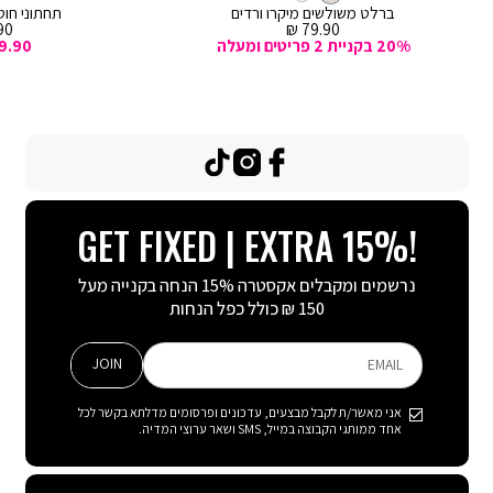
לסל
לסל
ברלט משולשים מיקרו ורדים
תחתוני חוטי
מחיר
מח
0 ₪
79.90 ₪
מכירה
מכ
20% בקניית 2 פריטים ומעלה
9.90
TikTok
Instagram
Facebook
GET FIXED | EXTRA 15%!
נרשמים ומקבלים אקסטרה 15% הנחה בקנייה מעל
150 ₪ כולל כפל הנחות
JOIN
EMAIL
אני מאשר/ת לקבל מבצעים, עדכונים ופרסומים מדלתא בקשר לכל
אחד ממותגי הקבוצה במייל, SMS ושאר ערוצי המדיה.