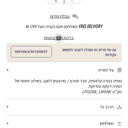
כמות
הוספה
לסל
טבלת מידות
FREE DELIVERY
משלוחים חינם בקנייה מעל 199 ₪
בדיקת מלאי בחנויות
גם על פריט זה תוכלו לצבור ולממש
להתחברות/הצטרפות
נקודות
על הפריט
גופייה בגזרה קלאסית, מבד סטרצ׳י, נוח ונעים למגע. בשילוב סיומת של
תחרה דקיקה ומדויקת.
מק"ט:
LF02208_LM93W
הרכב בד
79% ניילון, 21% אלסטן
משלוחים