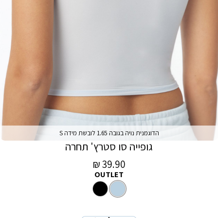
הדוגמנית נויה בגובה 1.65 לובשת מידה S
גופייה סו סטרץ' תחרה
מחיר
39.90 ₪
OUTLET
מכירה
צבע
כחול