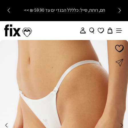
חם, רותח, סייל: כלללל הבגדי ים עד 59.90 ₪ >>