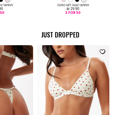
לסל
מעורב
לסל
ורוד
צבעים
תחתוני טנגה לוגו כותנה
תחתוני טנ
צבעים
מחיר
מח
0 ₪
29.90 ₪
מכירה
מכ
 50
5 FOR 50
JUST DROPPED