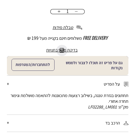
כמות
הוספה
לסל
טבלת מידות
FREE DELIVERY
משלוחים חינם בקנייה מעל 199 ₪
בדיקת מלאי בחנויות
גם על פריט זה תוכלו לצבור ולממש
להתחברות/הצטרפות
נקודות
על הפריט
תחתונים בגזרת טנגה, בשילוב רצועות מתכווננות להתאמה מושלמת וגימור
תחרה אחורי.
מק"ט:
LF02288_LM001
הרכב בד
90% פוליאמיד, 10% אלסטן