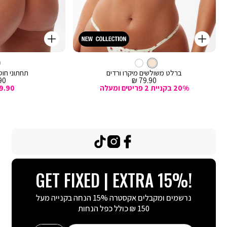
קנייה
קנייה
מהירה
מהירה
Color
Color
וספה
הוספה
קרם
צבע
ברלט
לסל
קרם
לסל
קרם
ברלט משולשים מיקרו ורדים
תחתוני חוטי
מחיר
מח
0 ₪
79.90 ₪
מכירה
מכ
20% בקניית 2 פריטים ומעלה
9.90
TikTok
Instagram
Facebook
GET FIXED | EXTRA 15%!
נרשמים ומקבלים אקסטרה 15% הנחה בקנייה מעל
150 ₪ כולל כפל הנחות