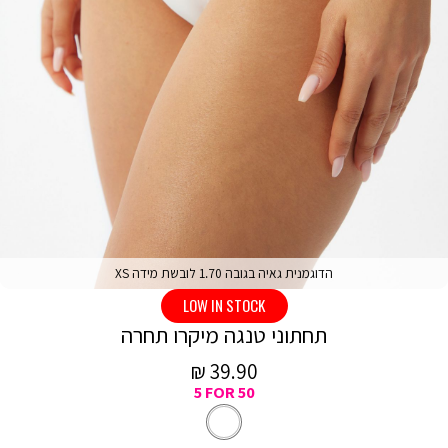
הדוגמנית גאיה בגובה 1.70 לובשת מידה XS
LOW IN STOCK
תחתוני טנגה מיקרו תחרה
מחיר
39.90 ₪
5 FOR 50
מכירה
לבן
צבע