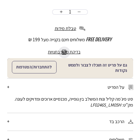
כמות
הוספה
לסל
טבלת מידות
FREE DELIVERY
משלוחים חינם בקנייה מעל 199 ₪
בדיקת מלאי בחנויות
גם על פריט זה תוכלו לצבור ולממש
להתחברות/הצטרפות
נקודות
על הפריט
סט פיג׳מה קליל ונוח המשלב בין גופייה, מכנסיים ארוכים ומדויקים לעונה.
מק"ט:
LF02465_LM05H
הרכב בד
90% כותנה, 10% אלסטן
משלוחים