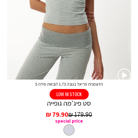
הדוגמנית פריאל בגובה 1.73 לובשת מידה S
LOW IN STOCK
סט פיג'מה גופייה
מחיר
מחיר
79.90 ₪
179.90 ₪
special price
רגיל
מכירה
צבע
אפור
בהיר