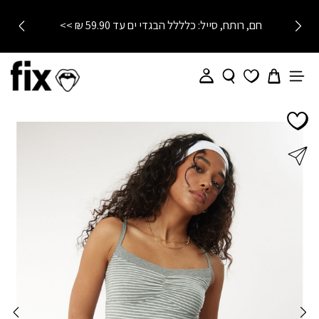
התחרטת? לא נורא! החזרות והחלפות עד 21 יום בחנויות הרשת
❤️