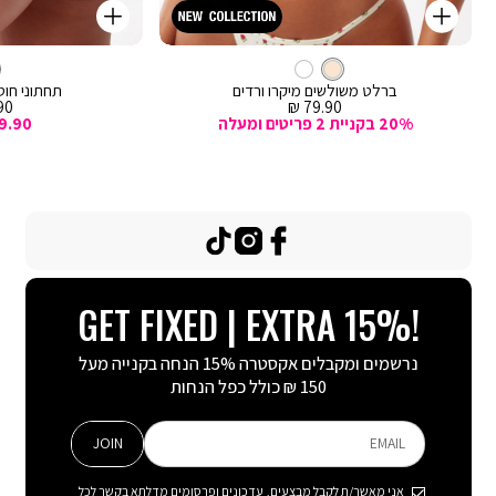
קנייה
קנייה
מהירה
מהירה
Color
Color
וספה
הוספה
קרם
צבע
ברלט
לסל
קרם
לסל
קרם
ברלט משולשים מיקרו ורדים
תחתוני חוטי
מחיר
מח
0 ₪
79.90 ₪
מכירה
מכ
20% בקניית 2 פריטים ומעלה
9.90
TikTok
Instagram
Facebook
GET FIXED | EXTRA 15%!
נרשמים ומקבלים אקסטרה 15% הנחה בקנייה מעל
150 ₪ כולל כפל הנחות
JOIN
EMAIL
אני מאשר/ת לקבל מבצעים, עדכונים ופרסומים מדלתא בקשר לכל