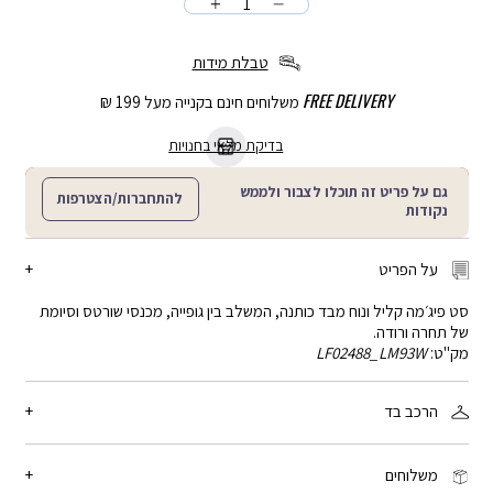
כמות
הוספה
לסל
טבלת מידות
FREE DELIVERY
משלוחים חינם בקנייה מעל 199 ₪
בדיקת מלאי בחנויות
גם על פריט זה תוכלו לצבור ולממש
להתחברות/הצטרפות
נקודות
על הפריט
סט פיג׳מה קליל ונוח מבד כותנה, המשלב בין גופייה, מכנסי שורטס וסיומת
של תחרה ורודה.
מק"ט:
LF02488_LM93W
הרכב בד
95% כותנה, 5% אלסטן
משלוחים