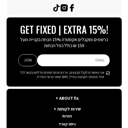
TikTok
Instagram
Facebook
GET FIXED | EXTRA 15%!
נרשמים ומקבלים אקסטרה 15% הנחה בקנייה מעל
150 ₪ כולל כפל הנחות
JOIN
EMAIL
אני מאשר/ת לקבל מבצעים, עדכונים ופרסומים מדלתא בקשר לכל
אחד ממותגי הקבוצה במייל, SMS ושאר ערוצי המדיה.
ABOUT
ABOUT fix
fix
שירות
קצת עלינו
שירות לקוחות
לקוחות
תנאי שימוש באתר
חנויות
פה בשבילך
קשרי משקיעים
גיפט קארד
איפה ההזמנה שלי