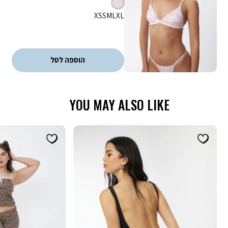
ורוד
צבע
מידה
XS
S
M
L
XL
הוספה לסל
YOU MAY ALSO LIKE