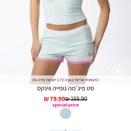
הדוגמנית אריאל בגובה 1.72 לובשת מידה XS
סט פיג'מה גופייה ווינקס
מחיר
מחיר
79.90 ₪
169.90 ₪
special price
רגיל
מכירה
צבע
כחול