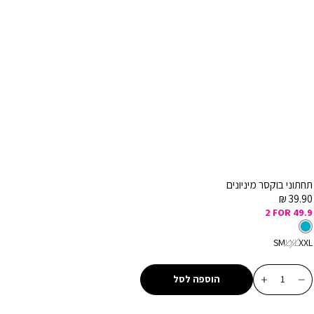
תחתוני בוקסר מיניונים
מחיר
39.90 ₪
מכירה
2 FOR 49.9
צבע
כחול
כחול
מידה
S
M
L
XL
XXL
כמות
הוספה לסל