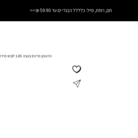
התחרטת? לא נורא! החזרות והחלפות עד 21 יום בחנויות הרשת
❤️
הדוגמן פרינס בגובה 1.85 לובש מידה L