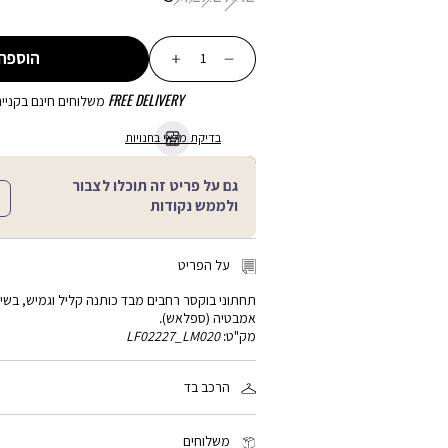
כמות
הוספה
FREE DELIVERY
משלוחים חינם בקנייה מע
בדיקת מלאי בחנויות
גם על פריט זה תוכלו לצבור
ולממש נקודות
על הפריט
תחתוני בוקסר רחבים מבד כותנה קליל וגמיש, בשילו
אמבטיה (ספלאש).
מק"ט:
LF02227_LM020
הרכב בד
100% כותנה
משלוחים