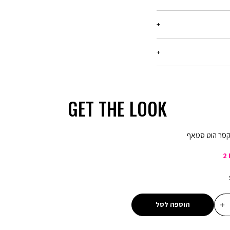
ריט עד 21 יום מיום הקנייה, בכל החנויות שלנו.
רטים -
יש ללחוץ כאן
בלבד, המסומנים באתר
ן שיפורסם באותה תקופה,
המבצע,ההנחה תחושב על
GET THE LOOK
ע קנו ב-300 ₪ שלמו 150 ₪ - הנחה של 150 ₪ על כל רכישה של מוצרים
קסר הוט סטאף
מבצע 20% הנחה בקניית 2 פריטים ומעלה (כדומה) - יש לרכוש מעל 2
2 
מבצע 1 + 1 מתנה - ההנחה תחושב על הפריט הזול מבניהם. יש לבחור 2
מבצע 2 + 1 מתנה - ההנחה תחושב על הפריט הזול מבניהם. יש לבחור 3
הוספה לסל
מבצע 3 ב 69.90 - המבצע יתעדכן לאחר הוספת 3 מוצרים לסל עם הסטמפה
ון אינה חלה על דמי