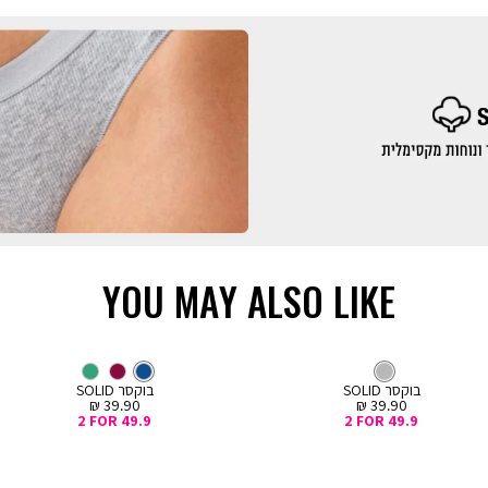
YOU MAY ALSO LIKE
LOW IN STOCK
LOW IN STOCK
קנייה
קנייה
מהירה
מהירה
Color
Col
ה
הוספה
צבע
אפור
בוקסר
נייבי
צבע
בוקסר
אפור
נייבי
בורדו
ירוק
ור
נייבי
לסל
קצר
קצר
בוקסר SOLID
בוקסר SOLID
מחיר
מחיר
39.90 ₪
39.90 ₪
מכירה
מכירה
2 FOR 49.9
2 FOR 49.9