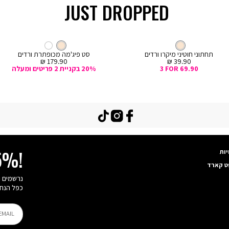
JUST DROPPED
קנייה
מהירה
Col
ה
צבע
קרם
חוטיני
צבע
קרם
קרם
קרם
לבן
ם
תחתוני חוטיני מיקרו ורדים
סט פיג'מה מכופתרת ורדים
מחיר
מחיר
179.90 ₪
39.90 ₪
מכירה
מכירה
3 FOR 69.90
20% בקניית 2 פריטים ומעלה
TikTok
Instagram
Facebook
יות
15%!
ט קארד
כפל הנחו
EMAIL