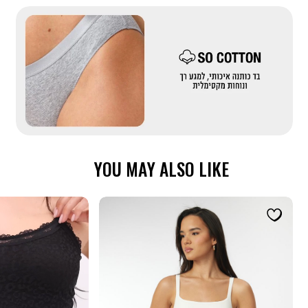
|
באנר
בדים
מייקאובר-
כותנה
(558)
YOU MAY ALSO LIKE