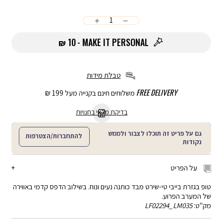
כמות
הוספה
לסל
10 ₪
MAKE IT PERSONAL
טבלת מידות
FREE DELIVERY
משלוחים חינם בקנייה מעל 199 ₪
בדיקת מלאי בחנויות
גם על פריט זה תוכלו לצבור ולממש
להתחברות/הצטרפות
נקודות
על הפריט
טופ בגזרת בייבי טי-שירט מבד כותנה נעים ונוח. בשילוב הדפס קדמי באווירה
של המערב הפרוע.
מק"ט:
LF02294_LM035