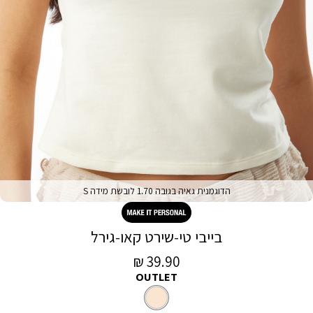
הדוגמנית גאיה בגובה 1.70 לובשת מידה S
בייבי טי-שירט קאו-גירל
מחיר
39.90 ₪
OUTLET
מכירה
קרם
צבע