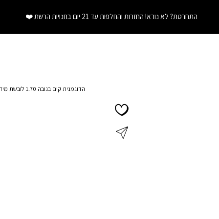
התחרטת? לא נורא! החזרות והחלפות עד 21 יום בחנויות הרשת
❤️
הדוגמנית קים בגובה 1.70 לובשת מידה S