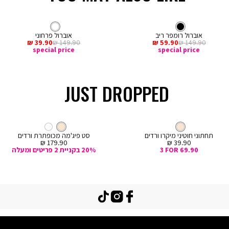
קנייה
קנייה
מהירה
מהירה
Color
Col
ה
הוספה
צבע
שחור
אוברול
לבן
צבע
אוברול
שחור
לבן
ור
לבן
לסל
אוברול רומפר ריב
אוברול פרחוני
מחיר
מחיר
מחיר
מחיר
39.90 ₪
149.90 ₪
59.90 ₪
149.90 ₪
רגיל
מכירה
רגיל
מכירה
special price
special price
JUST DROPPED
קנייה
מהירה
Col
ה
צבע
קרם
חוטיני
צבע
קרם
קרם
קרם
לבן
ם
תחתוני חוטיני מיקרו ורדים
סט פיג'מה מכופתרת ורדים
מחיר
מחיר
179.90 ₪
39.90 ₪
מכירה
מכירה
3 FOR 69.90
20% בקניית 2 פריטים ומעלה
TikTok
Instagram
Facebook