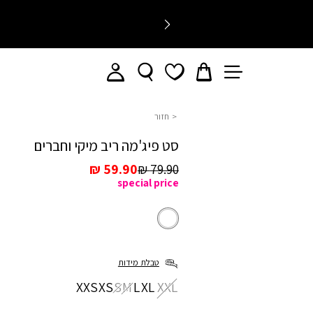
חזור
סט פיג'מה ריב מיקי וחברים
מחיר
מחיר
59.90 ₪
79.90 ₪
special price
רגיל
מכירה
לבן
צבע
לבן
טבלת מידות
מידה
XXS
XS
S
M
L
XL
XXL