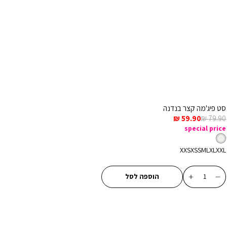
סט פיג'מה קצר בנדנה
מחיר
מחיר
59.90 ₪
79.90 ₪
רגיל
מכירה
special price
צבע
מעורב
מעורב
צבעים
צבעים
מידה
XXS
XS
S
M
L
XL
XXL
כמות
הוספה לסל