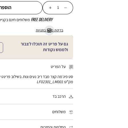
כמות
הוספה
FREE DELIVERY
משלוחים חינם בקנייה מע
בדיקת מלאי בחנויות
גם על פריט זה תוכלו לצבור
ולממש נקודות
על הפריט
סט פיג׳מה קצר מבד ריב נעים ונוח. בשילוב פרינט 
מק"ט:
LF02301_LM001
הרכב בד
90% ויסקוזה, 10% ספאנדקס
משלוחים
זמן המשלוח: 2-4 ימי עסקים, פריטים עם כיתוב אישי: 3-5 ימי עסקים
שליח עד הבית: 15 ₪ - חינם בקנייה מעל 199 ₪
החלפות והחזרות